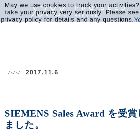
May we use cookies to track your activities
take your privacy very seriously. Please see
privacy policy for details and any questions.
Y
サービス
2017.11.6
取り組み
会社情報
SIEMENS Sales Award を受
ました。
お知らせ