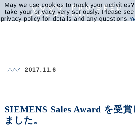
May we use cookies to track your activities
take your privacy very seriously. Please see
privacy policy for details and any questions.
Y
サービス
2017.11.6
取り組み
会社情報
SIEMENS Sales Award を受
ました。
お知らせ